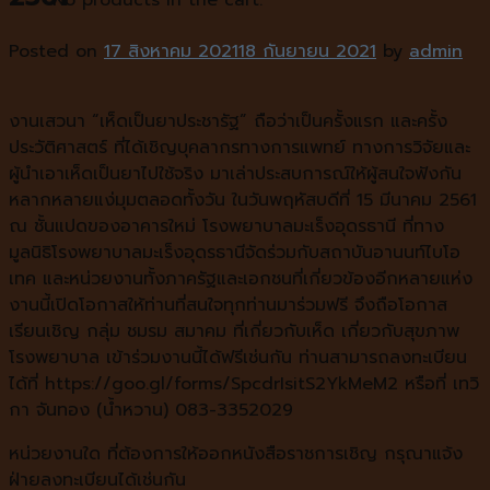
Posted on
17 สิงหาคม 2021
18 กันยายน 2021
by
admin
งานเสวนา “เห็ดเป็นยาประชารัฐ” ถือว่าเป็นครั้งแรก และครั้ง
ประวัติศาสตร์ ที่ได้เชิญบุคลากรทางการแพทย์ ทางการวิจัยและ
ผู้นำเอาเห็ดเป็นยาไปใช้จริง มาเล่าประสบการณ์ให้ผู้สนใจฟังกัน
หลากหลายแง่มุมตลอดทั้งวัน ในวันพฤหัสบดีที่ 15 มีนาคม 2561
ณ ชั้นแปดของอาคารใหม่ โรงพยาบาลมะเร็งอุดรธานี ที่ทาง
มูลนิธิโรงพยาบาลมะเร็งอุดรธานีจัดร่วมกับสถาบันอานนท์ไบโอ
เทค และหน่วยงานทั้งภาครัฐและเอกชนที่เกี่ยวข้องอีกหลายแห่ง
งานนี้เปิดโอกาสให้ท่านที่สนใจทุกท่านมาร่วมฟรี จึงถือโอกาส
เรียนเชิญ กลุ่ม ชมรม สมาคม ที่เกี่ยวกับเห็ด เกี่ยวกับสุขภาพ
โรงพยาบาล เข้าร่วมงานนี้ได้ฟรีเช่นกัน ท่านสามารถลงทะเบียน
ได้ที่ https://goo.gl/forms/SpcdrIsitS2YkMeM2 หรือที่ เทวิ
กา จันทอง (น้ำหวาน) 083-3352029
หน่วยงานใด ที่ต้องการให้ออกหนังสือราชการเชิญ กรุณาแจ้ง
ฝ่ายลงทะเบียนได้เช่นกัน