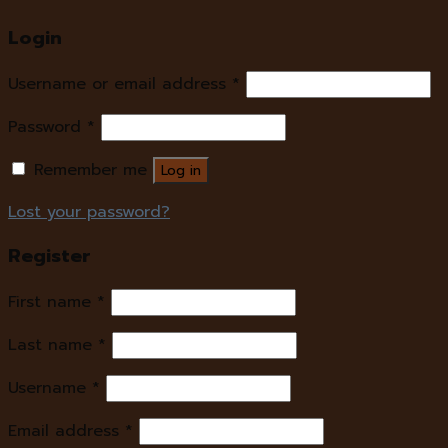
Login
Username or email address
*
Password
*
Remember me
Log in
Lost your password?
Register
First name
*
Last name
*
Username
*
Email address
*