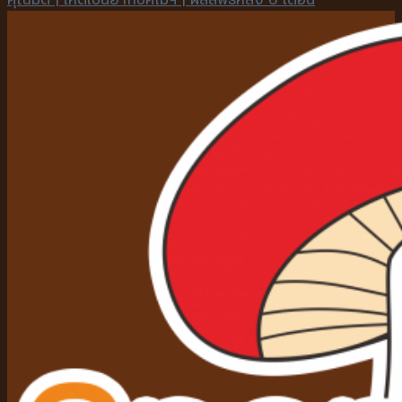
คุณมด | เห็ดเป็นยากับคีโมฯ | ผลลัพธ์หลัง 6 เดือน