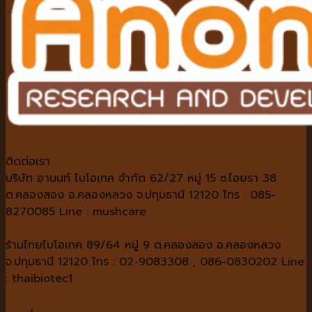
ติดต่อเรา
บริษัท อานนท์ ไบโอเทค จำกัด 62/27 หมู่ 15 ซ.ไอยรา 38
ต.คลองสอง อ.คลองหลวง จ.ปทุมธานี 12120 โทร : 085-
8270085 Line : mushcare
ร้านไทยไบโอเทค 89/64 หมู่ 9 ต.คลองสอง อ.คลองหลวง
จ.ปทุมธานี 12120 โทร : 02-9083308 , 086-0830202 Line
: thaibiotec1