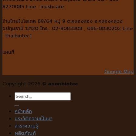
8270085 Line : mushcare
ร้านไทยไบโอเทค 89/64 หมู่ 9 ต.คลองสอง อ.คลองหลวง
จ.ปทุมธานี 12120 โทร : 02-9083308 , 086-0830202 Line
: thaibiotec1
แผนที่
Google Map
Copyright 2026 ©
anonbiotec
Search
for:
หน้าหลัก
ประวัติความเป็นมา
สาระความรู้
ผลิตภัณฑ์