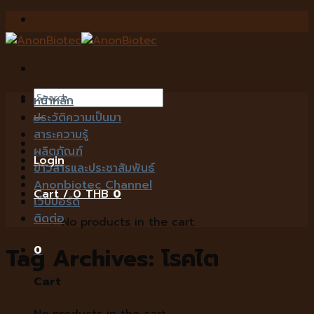
Skip
to
content
Search
หน้าหลัก
for:
ประวัติความเป็นมา
สาระความรู้
ผลิตภัณฑ์
Login
ข่าวสารและประชาสัมพันธ์
Anonbiotec Channel
Cart /
0
THB
0
เว็บบอร์ด
ติดต่อ
No products in the cart.
0
Tag Archives:
โรคไต
Cart
No products in the cart.