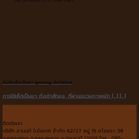
บันทึกเห็ดเป็นยา คุณผจญ ชัชวัสวิมล
การใช้เห็ดเป็นยา ถั่งเช่าสีทอง ที่ผ่านขบวนการหมัก [...] [...]
ติดต่อเรา
บริษัท อานนท์ ไบโอเทค จำกัด 62/27 หมู่ 15 ซ.ไอยรา 38
ต.คลองสอง อ.คลองหลวง จ.ปทุมธานี 12120 โทร : 085-